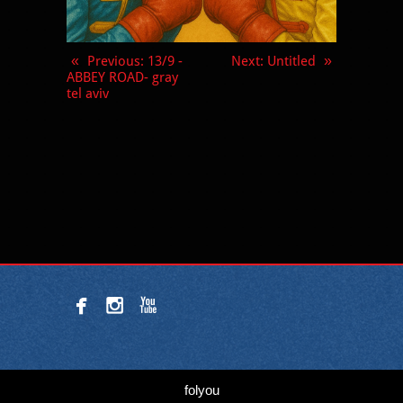
«
Previous
: 13/9 -
Next
: Untitled
»
ABBEY ROAD- gray
tel aviv



folyou