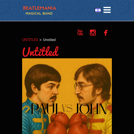



UNTITLED
»
Untitled
Untitled