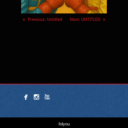
«
Previous
: Untitled
Next
: UNTITLED
»



folyou