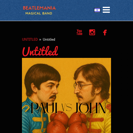



UNTITLED
»
Untitled
Untitled