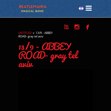



UNTITLED
»
13/9 - ABBEY
ROAD- gray tel aviv
13/9 - ABBEY
ROAD- gray tel
aviv