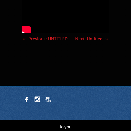
«
Previous
: UNTITLED
Next
: Untitled
»



folyou