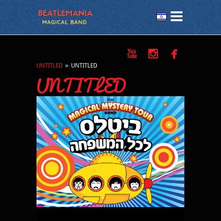



UNTITLED
»
UNTITLED
UNTITLED