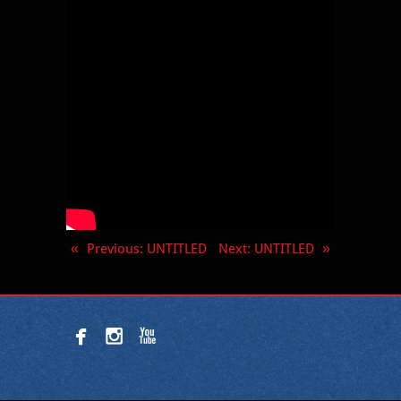
«
Previous
: UNTITLED
Next
: UNTITLED
»


