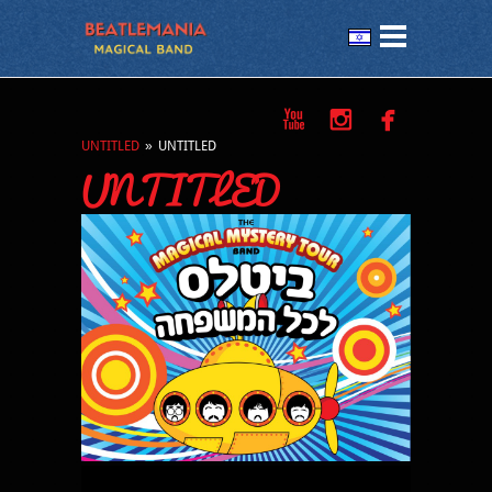



UNTITLED
»
UNTITLED
UNTITLED