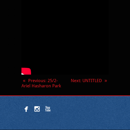
«
Previous
: 25/2-
Next
: UNTITLED
»
Ariel Hasharon Park


