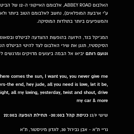
האלבום ABBEY ROAD,
ע"י ארבעת המופלאים), נחשב לאלבומם הטוב ביותר ולא
והמשפיעים ביותר בתולדות המוסיקה.
המג'יקל בנד, הידועה בהופעות ההצדעה לביטלס ובסאונד
הסיקסטיז, תנגן את שירי האלבום לצד להיטי הביטלס הנ
ונועם רותם
יביאו אל הבמה ביצועים מדויקים ומרגשים לש
here comes the sun, I want you, you never give me
-the end, hey jude, all you need is love, let it be,
ight, all my loving, yesterday, twist and shout, drive
my car & more
שישי 13/9
כניסת קהל ב20:00- תחילת הופעה ב22:00
גריי ת"א - אבן גבירול 30, לונדון מיניסטור, ת"א