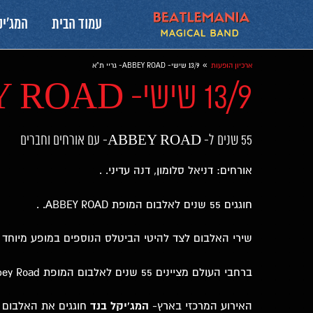
עמוד הבית
המג׳יק
»
ארכיון הופעות
13/9 שישי- ABBEY ROAD- גריי ת"א
13/9 שישי- ABBEY ROAD- גריי ת"א
55 שנים ל- ABBEY ROAD- עם אורחים וחברים
אורחים: דניאל סלומון, דנה עדיני. .
חוגגים 55 שנים לאלבום המופת ABBEY ROAD. .
שירי האלבום לצד להיטי הביטלס הנוספים במופע מיוחד ע
ברחבי העולם מציינים 55 שנים לאלבום המופת Abbey Road
האירוע המרכזי בארץ-
המג'יקל בנד
חוגגים את האלבום ב