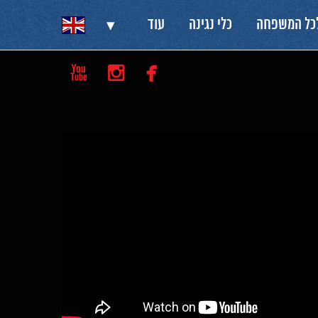
▾
לכל המשפחה
כלי נגינה
עוד


