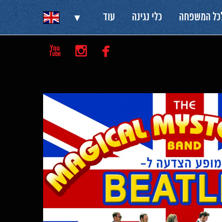
▾
לכל המשפחה
כלי נגינה
עוד


