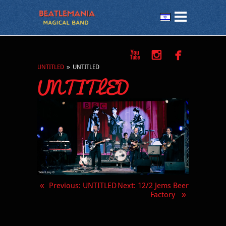



UNTITLED
»
UNTITLED
UNTITLED
«
Previous
: UNTITLED
Next
: 12/2 Jems Beer
Factory
»